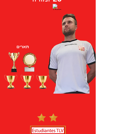
תארים