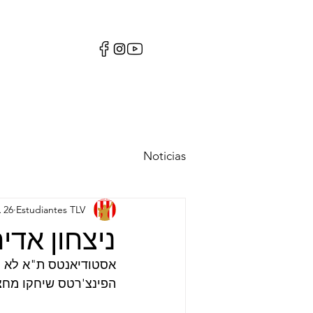
מי אנחנו
Noticias
Estudiantes TLV
26 בספט׳ 2021
ניצחון אד
אסטודיאנטס ת"א לא יו
הפינצ'רטס שיחקו מחצית